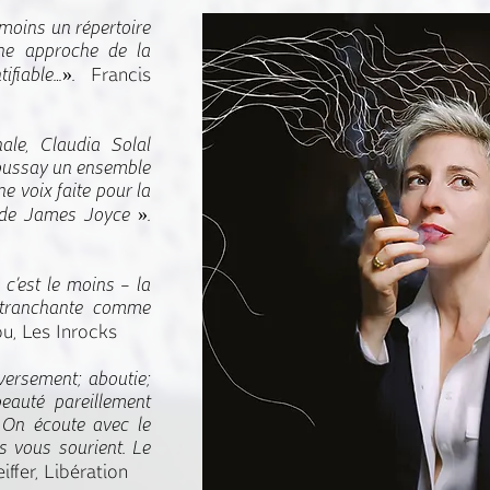
 moins un répertoire
 une approche de la
tifiable…».
Francis
ale, Claudia Solal
Moussay un ensemble
e voix faite pour la
le de James Joyce ».
 c’est le moins – la
, tranchante comme
ou, Les Inrocks
versement; aboutie;
beauté pareillement
 On écoute avec le
s vous sourient. Le
iffer, Libération