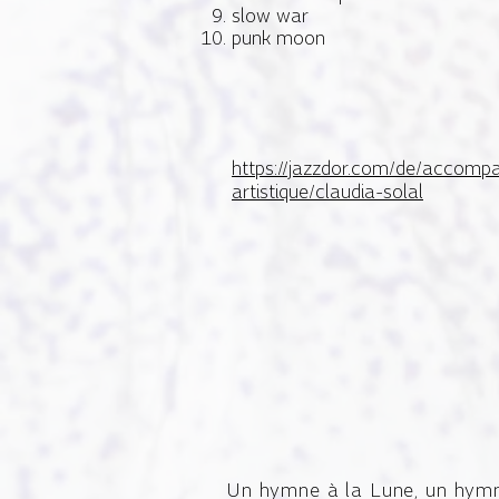
slow war
punk moon
https://jazzdor.com/de/accomp
artistique/claudia-solal
Un hymne à la Lune, un hy