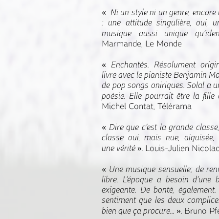
« Ni un style ni un genre, encore
: une attitude singulière, oui,
musique aussi unique qu’iden
Marmande, Le Monde
« Enchantés. Résolument origin
livre avec le pianiste Benjamin 
de pop songs oniriques. Solal a un
poésie. Elle pourrait être la fil
Michel Contat, Télérama
« Dire que c’est la grande classe,
classe oui, mais nue, aiguisée
une vérité ».
Louis-Julien Nicola
« Une musique sensuelle; de ren
libre. L’époque a besoin d’une 
exigeante. De bonté, également.
sentiment que les deux complice
bien que ça procure... ».
Bruno Pfe