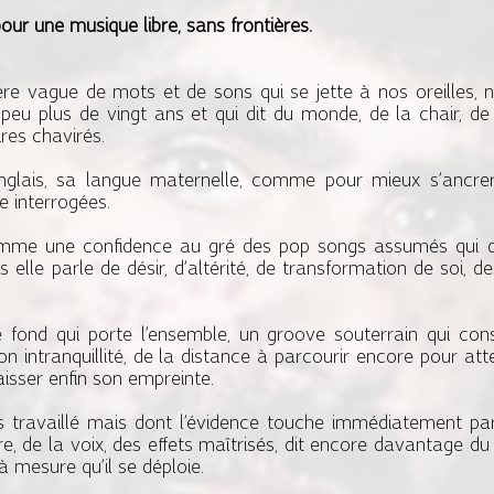
ur une musique libre, sans frontières.
̀re vague de mots et de sons qui se jette à nos oreilles, 
n peu plus de vingt ans et qui dit du monde, de la chair, de 
es chavirés.
anglais, sa langue maternelle, comme pour mieux s’ancrer
e interrogées.
 une confidence au gré des pop songs assumés qui déro
 elle parle de désir, d’altérité, de transformation de soi, 
nd qui porte l’ensemble, un groove souterrain qui const
on intranquillité, de la distance à parcourir encore pour att
aisser enfin son empreinte.
s travaillé mais dont l’évidence touche immédiatement par 
re, de la voix, des effets maîtrisés, dit encore davantage 
à mesure qu’il se déploie.