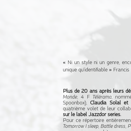
« Ni un style ni un genre, enco
unique qu’identifiable » Fran
Plus de 20 ans après leurs de
Monde
, 4 F
Télérama
, nomm
Spoonbox),
Claudia Solal e
quatrième volet de leur colla
sur le label Jazzdor series.
Pour ce répertoire entièremen
Tomorrow I sleep, Battle dress
,
P