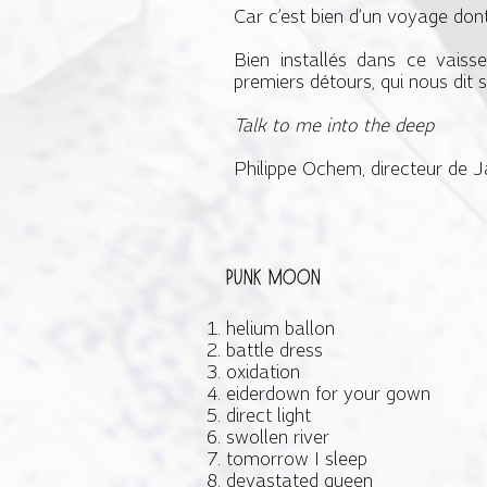
Car c’est bien d’un voyage dont i
Bien installés dans ce vais
premiers détours, qui nous dit 
Talk to me into the deep
Philippe Ochem, directeur de 
Punk moon
helium ballon
battle dress
oxidation
eiderdown for your gown
direct light
swollen river
tomorrow I sleep
devastated queen