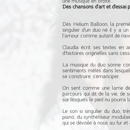
une musique en orbite...
Des chansons d’art et d’essai po
Dès Helium Balloon, la premie
singulier d’un duo né il y a u
l’amour comme autant de navir
Claudia écrit ses textes en 
d’histoires originelles sans cess
La musique du duo sonne comme
sentiments mêlés dans lesquels
se construire, s’émanciper.
On sent comme une lame de fo
parcours qui dit de la vie, de s
sur lesquels le pied nu pourra l
Le son si singulier du duo, trè
piano, du synthétiseur modulai
qui se dévoile à nous au fur et 