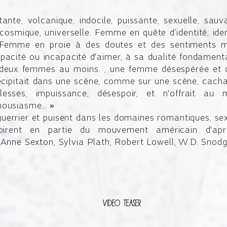
ante, volcanique, indocile, puissante, sexuelle, sauv
osmique, universelle. Femme en quête d’identité, iden
Femme en proie à des doutes et des sentiments mit
apacité ou incapacité d'aimer, à sa dualité fondamenta
, deux femmes au moins. , une femme désespérée et dé
écipitait dans une scène, comme sur une scène, cacha
blesses, impuissance, désespoir, et n'offrait au
thousiasme… »
uerrier et puisent dans les domaines romantiques, sexu
pirent en partie du mouvement américain d'apr
 Anne Sexton, Sylvia Plath, Robert Lowell, W.D. Snodgr
Video teaser
ated