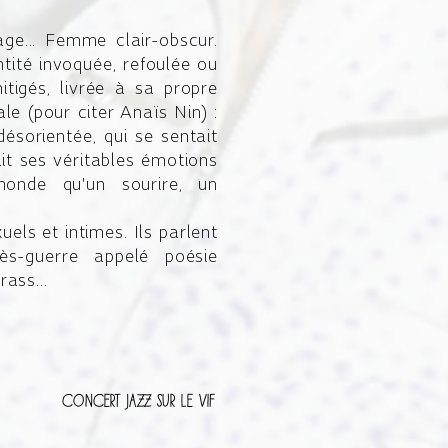
age... Femme clair-obscur.
tité invoquée, refoulée ou
igés, livrée à sa propre
le (pour citer Anaïs Nin) :
sorientée, qui se sentait
it ses véritables émotions
 monde qu'un sourire, un
els et intimes. Ils parlent
ès-guerre appelé poésie
ass...
Concert Jazz sur le vif