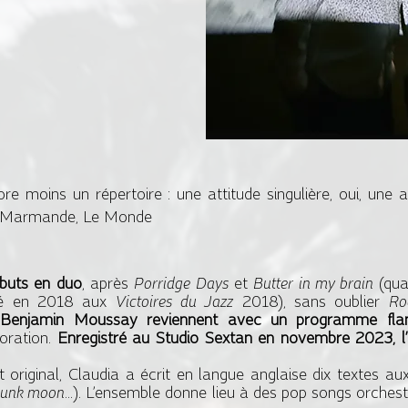
re moins un répertoire : une attitude singulière, oui, un
cis Marmande, Le Monde
́buts en duo
, après
Porridge
Days
et
Butter
in my brain
(qua
é en 2018 aux
Victoires du Jazz
2018), sans oublier
Ro
t Benjamin Moussay reviennent avec un programme fl
boration.
Enregistré au Studio Sextan en novembre 2023, 
t original, Claudia a écrit en langue anglaise dix textes aux
unk moon
...). L’ensemble donne lieu à des pop songs orchestr