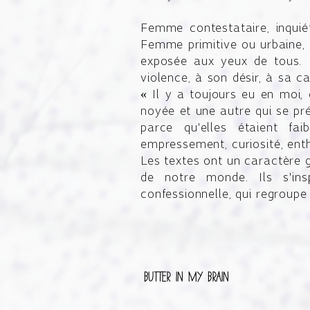
Femme contestataire, inquiét
Femme primitive ou urbaine, c
exposée aux yeux de tous. 
violence, à son désir, à sa c
« Il y a toujours eu en moi
noyée et une autre qui se pr
parce qu'elles étaient fai
empressement, curiosité, en
Les textes ont un caractère g
de notre monde. Ils s'ins
confessionnelle, qui regroupe
Butter in my brain
Victoires du jazz 2018 - nomin