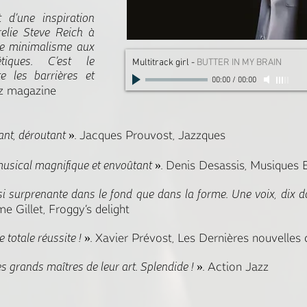
 d’une inspiration
relie Steve Reich à
le minimalisme aux
iques. C’est le
Multitrack girl
-
BUTTER IN MY BRAIN
e les barrières et
00:00
/
00:00
z magazine
ant, déroutant ».
Jacques Prouvost, Jazzques
 musical magnifique et envoûtant ».
Denis Desassis, Musiques 
surprenante dans le fond que dans la forme. Une voix, dix doig
e Gillet, Froggy’s delight
totale réussite ! ».
Xavier Prévost, Les Dernières nouvelles 
 grands maîtres de leur art. Splendide ! ».
Action Jazz