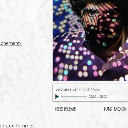
ag
n
ement-
Swollen river
-
Punk Moon
00:00
/
00:00
PRESS RELEASE
PUNK MOON R
mne aux femmes…