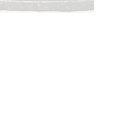
aux confins de moi, il y a cet étang
d’une sève virginale, d’une paix
vertigineuse
où je plonge chaque matin, clandestine,
tandis que frémit la ville où, captive,
je concasse les idées, cisèle le persil plat
il y a bien longtemps que tu ne m’as
revue
le ciel pourtant, jamais, ne déroge à son
beau fixe
-Joie interdite
00:00
/
00:00
Back to projects